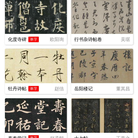
化度寺碑
欧阳询
行书杂诗帖卷
吴琚
单字
牡丹诗帖
赵佶
岳阳楼记
董其昌
单字
单字