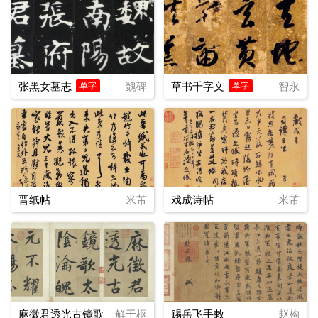
张黑女墓志
魏碑
草书千字文
智永
单字
单字
晋纸帖
米芾
戏成诗帖
米芾
麻徵君透光古镜歌
鲜于枢
赐岳飞手敕
赵构