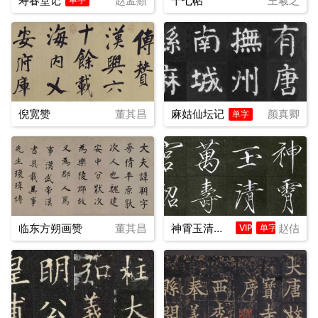
寿春堂记
赵孟頫
十七帖
王羲之
倪宽赞
董其昌
麻姑仙坛记
颜真卿
单字
临东方朔画赞
董其昌
神霄玉清万寿宫诏
赵佶
VIP
单字