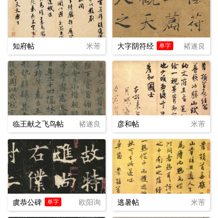
知府帖
米芾
大字阴符经
褚遂良
单字
临王献之飞鸟帖
褚遂良
彦和帖
米芾
虞恭公碑
欧阳询
逃暑帖
米芾
单字