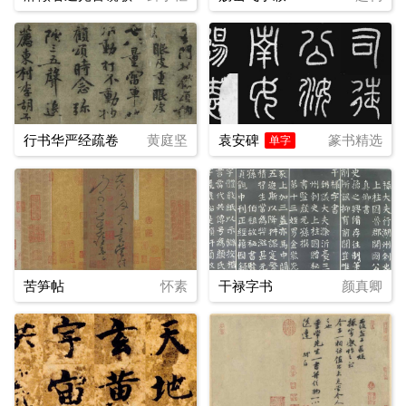
行书华严经疏卷
黄庭坚
袁安碑
篆书精选
单字
苦笋帖
怀素
干禄字书
颜真卿