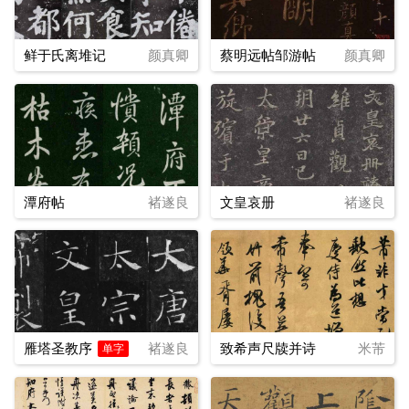
鲜于氏离堆记
颜真卿
蔡明远帖邹游帖
颜真卿
潭府帖
褚遂良
文皇哀册
褚遂良
雁塔圣教序
褚遂良
致希声尺牍并诗
米芾
单字