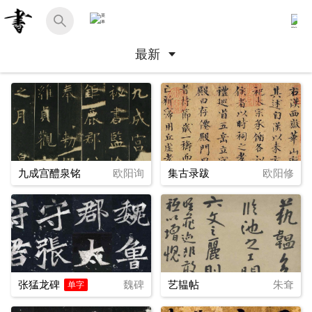
最新
九成宫醴泉铭
欧阳询
集古录跋
欧阳修
张猛龙碑
魏碑
艺韫帖
朱耷
单字