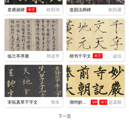
皇甫诞碑
欧阳询
道因法师碑
欧阳通
单字
临兰亭序册
韩道亨
楷书千字文
赵佶
单字
宋拓真草千字文
智永
湖州妙严寺记
赵孟頫
VIP
单字
下一页