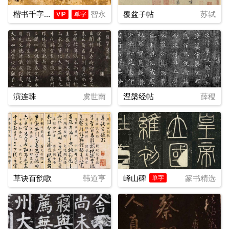
楷书千字文
智永
覆盆子帖
苏轼
VIP
单字
演连珠
虞世南
涅槃经帖
薛稷
草诀百韵歌
韩道亨
峄山碑
篆书精选
单字