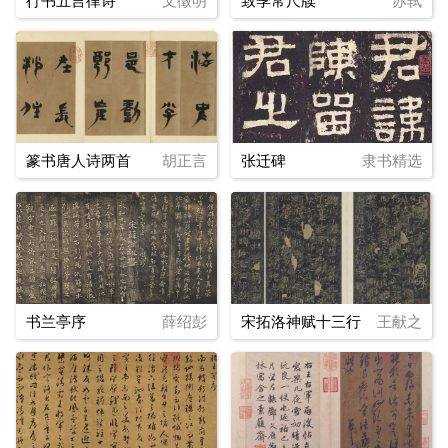
行书五言律诗
文徵明
致季常尺牍
苏轼
篆书唐人诗两首
胡正言
张迁碑
隶书精选
书兰亭序
薛绍彭
宋拓洛神赋十三行
王献之