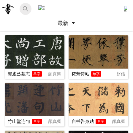
最新
郭虚己墓志
颜真卿
秾芳诗帖
赵佶
单字
单字
竹山堂连句
颜真卿
自书告身贴
颜真卿
单字
单字