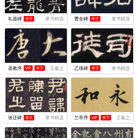
礼器碑
隶书精选
曹全碑
隶书精选
单字
单字
圣教序
王羲之
乙瑛碑
隶书精选
VIP
单字
单字
张迁碑
隶书精选
兰亭序
王羲之
单字
VIP
单字