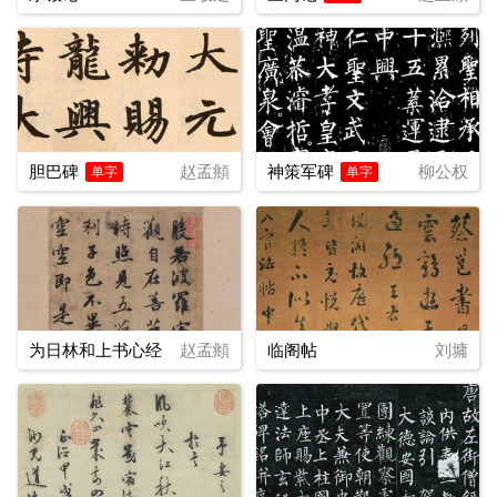
胆巴碑
赵孟頫
神策军碑
柳公权
单字
单字
为日林和上书心经
赵孟頫
临阁帖
刘墉