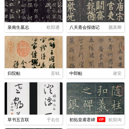
泉南生墓志
欧阳通
八关斋会报德记
颜真卿
归院帖
苏轼
中郎帖
谢安
草书五言联
于右任
初拓皇甫君碑
欧阳询
VIP