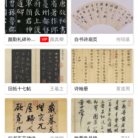
颜勤礼碑补全版
颜真卿
自书诗扇页
何绍基
VIP
旧拓十七帖
王羲之
诗翰册
黄道周