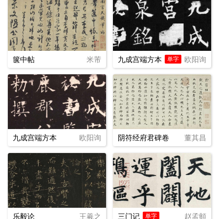
箧中帖
米芾
九成宫端方本
欧阳询
单字
九成宫端方本
欧阳询
阴符经府君碑卷
董其昌
乐毅论
王羲之
三门记
赵孟頫
单字