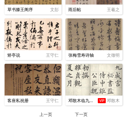
草书滕王阁序
文彭
雨后帖
王羲之
矫亭说
王守仁
张梅雪寿诗轴
文徵明
客座私祝册
王守仁
邓散木临九成宫
邓散木
VIP
上一页
下一页