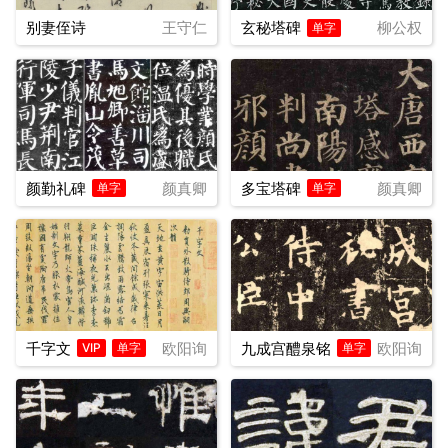
别妻侄诗
王守仁
玄秘塔碑
柳公权
单字
颜勤礼碑
颜真卿
多宝塔碑
颜真卿
单字
单字
千字文
欧阳询
九成宫醴泉铭
欧阳询
VIP
单字
单字