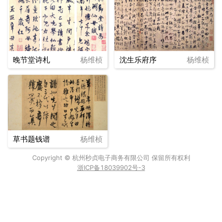
晚节堂诗札
杨维桢
沈生乐府序
杨维桢
草书题钱谱
杨维桢
Copyright © 杭州秒贞电子商务有限公司 保留所有权利
浙ICP备18039902号-3