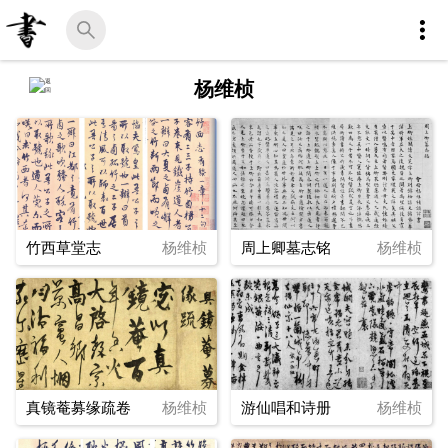
杨维桢
竹西草堂志
杨维桢
周上卿墓志铭
杨维桢
真镜菴募缘疏卷
杨维桢
游仙唱和诗册
杨维桢