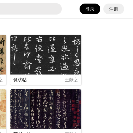
登录
注册
之
馀杭帖
王献之