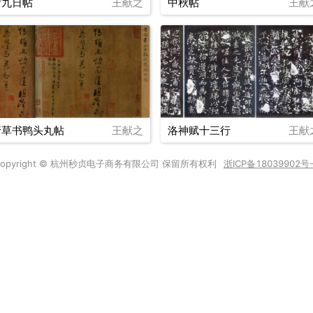
廿九日帖
王献之
中秋帖
王献
行草书鸭头丸帖
王献之
洛神赋十三行
王献
Copyright © 杭州秒贞电子商务有限公司 保留所有权利
浙ICP备18039902号