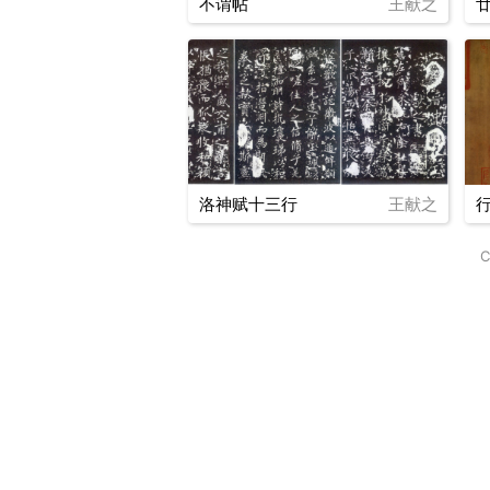
不谓帖
王献之
洛神赋十三行
王献之