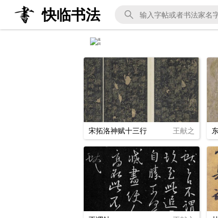
快临书法
宋拓洛神赋十三行
王献之