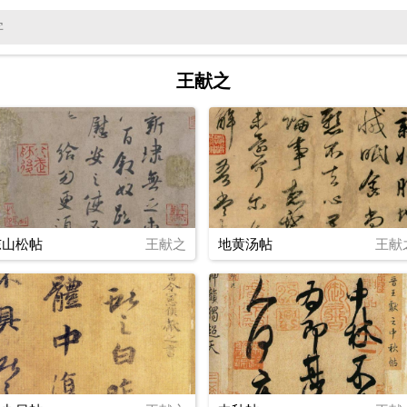
王献之
东山松帖
王献之
地黄汤帖
王献