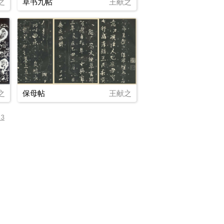
之
草书九帖
王献之
之
保母帖
王献之
-3